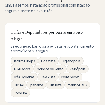
Sim. Fazemos instalação profissional com fixação
segura e teste de exaustão.
Coifas e Depuradores por bairro em Porto
Alegre
Selecione seu bairro para ver detalhes do atendimento
a domicílio na sua região.
Jardim Europa
Boa Vista
Higienópolis
Auxiliadora
Moinhos de Vento
Petrópolis
Três Figueiras
Bela Vista
Mont Serrat
Cristal
Ipanema
Tristeza
Menino Deus
Bom Fim