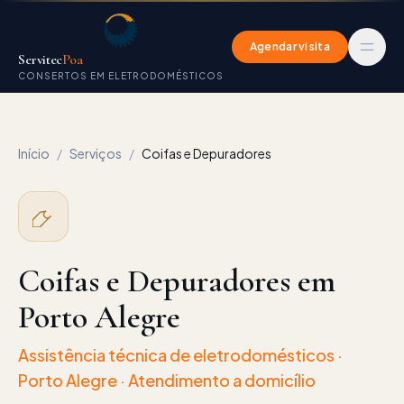
Agendar visita
Servitec
Poa
CONSERTOS EM ELETRODOMÉSTICOS
Início
/
Serviços
/
Coifas e Depuradores
Coifas e Depuradores
em
Porto Alegre
Assistência técnica de eletrodomésticos
·
Porto Alegre
· Atendimento a domicílio