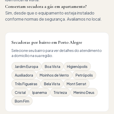
Consertam secadora a gás em apartamento?
Sim, desde que o equipamento esteja instalado
conforme normas de segurança. Avaliamos no local.
Secadoras por bairro em Porto Alegre
Selecione seu bairro para ver detalhes do atendimento
a domicílio na sua região.
Jardim Europa
Boa Vista
Higienópolis
Auxiliadora
Moinhos de Vento
Petrópolis
Três Figueiras
Bela Vista
Mont Serrat
Cristal
Ipanema
Tristeza
Menino Deus
Bom Fim