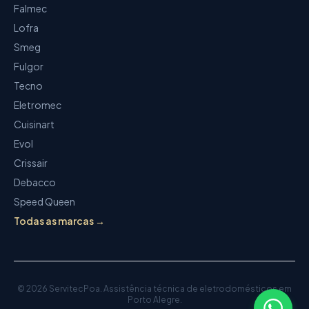
Falmec
Lofra
Smeg
Fulgor
Tecno
Eletromec
Cuisinart
Evol
Crissair
Debacco
Speed Queen
Todas as marcas →
©
2026
ServitecPoa
.
Assistência técnica de eletrodomésticos
em
Porto Alegre.