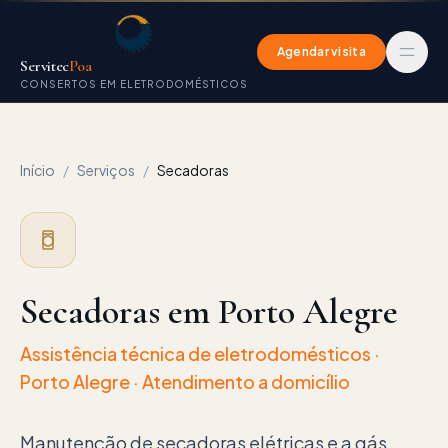
Agendar visita
Servitec
Poa
CONSERTOS EM ELETRODOMÉSTICOS
Início
/
Serviços
/
Secadoras
Secadoras
em Porto Alegre
Assistência técnica de eletrodomésticos
·
Porto Alegre
· Atendimento a domicílio
Manutenção de secadoras elétricas e a gás.