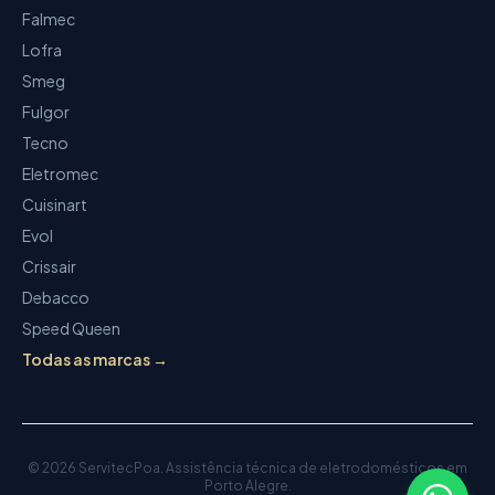
Falmec
Lofra
Smeg
Fulgor
Tecno
Eletromec
Cuisinart
Evol
Crissair
Debacco
Speed Queen
Todas as marcas →
©
2026
ServitecPoa
.
Assistência técnica de eletrodomésticos
em
Porto Alegre.