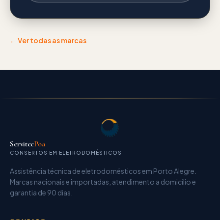
← Ver todas as marcas
Servitec
Poa
CONSERTOS EM ELETRODOMÉSTICOS
Assistência técnica de eletrodomésticos
em Porto Alegre.
Marcas nacionais e importadas, atendimento a domicílio e
garantia de
90 dias
.