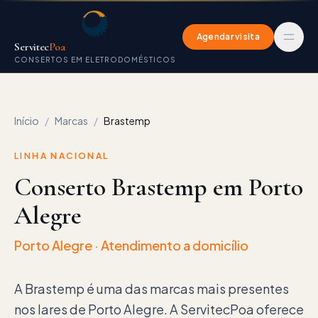
Agendar visita
Servitec
Poa
CONSERTOS EM ELETRODOMÉSTICOS
Início
/
Marcas
/
Brastemp
LINHA NACIONAL
Conserto Brastemp em Porto
Alegre
Porto Alegre
· Atendimento a domicílio
A Brastemp é uma das marcas mais presentes
nos lares de Porto Alegre. A ServitecPoa oferece