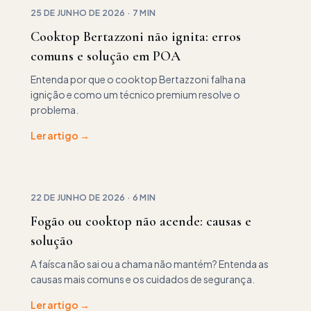
25 DE JUNHO DE 2026
·
7 MIN
Cooktop Bertazzoni não ignita: erros
comuns e solução em POA
Entenda por que o cooktop Bertazzoni falha na
ignição e como um técnico premium resolve o
problema.
Ler artigo →
22 DE JUNHO DE 2026
·
6 MIN
Fogão ou cooktop não acende: causas e
solução
A faísca não sai ou a chama não mantém? Entenda as
causas mais comuns e os cuidados de segurança.
Ler artigo →