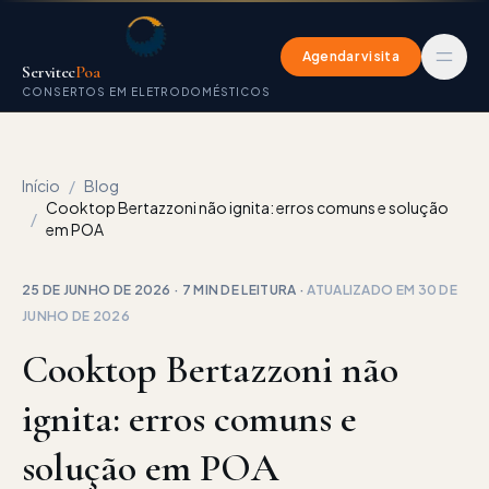
Agendar visita
Servitec
Poa
CONSERTOS EM ELETRODOMÉSTICOS
Início
/
Blog
Cooktop Bertazzoni não ignita: erros comuns e solução
/
em POA
25 DE JUNHO DE 2026
·
7 MIN
DE LEITURA
·
ATUALIZADO EM
30 DE
JUNHO DE 2026
Cooktop Bertazzoni não
ignita: erros comuns e
solução em POA