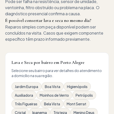
Pode ser falha na resistência, sensor de umidade,
ventoinha, filtro obstruído ou problema na placa. O
diagnóstico presencial confirma a causa.
É possível consertar lava e seca no mesmo dia?
Reparos simples com peça disponível podem ser
concluídos na visita. Casos que exigem componente
específico têm prazo informado previamente.
Lava e Seca por bairro em Porto Alegre
Selecione seu bairro para ver detalhes do atendimento
a domicílio na sua região.
Jardim Europa
Boa Vista
Higienópolis
Auxiliadora
Moinhos de Vento
Petrópolis
Três Figueiras
Bela Vista
Mont Serrat
Cristal
Ipanema
Tristeza
Menino Deus