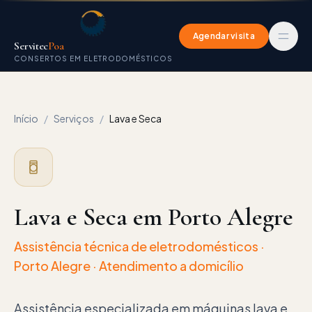
Agendar visita
Servitec
Poa
CONSERTOS EM ELETRODOMÉSTICOS
Início
/
Serviços
/
Lava e Seca
Lava e Seca
em Porto Alegre
Assistência técnica de eletrodomésticos
·
Porto Alegre
· Atendimento a domicílio
Assistência especializada em máquinas lava e