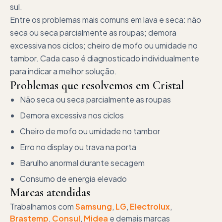
sul.
Entre os problemas mais comuns em lava e seca: não
seca ou seca parcialmente as roupas; demora
excessiva nos ciclos; cheiro de mofo ou umidade no
tambor. Cada caso é diagnosticado individualmente
para indicar a melhor solução.
Problemas que resolvemos em
Cristal
Não seca ou seca parcialmente as roupas
Demora excessiva nos ciclos
Cheiro de mofo ou umidade no tambor
Erro no display ou trava na porta
Barulho anormal durante secagem
Consumo de energia elevado
Marcas atendidas
Trabalhamos com
Samsung
,
LG
,
Electrolux
,
Brastemp
,
Consul
,
Midea
e demais marcas