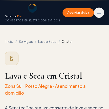
Agendar visita
Servitec
Poa
CONSERTOS EM ELETRODOMÉSTICOS
Início
/
Serviços
/
Lava e Seca
/
Cristal
Lava e Seca em Cristal
Zona Sul
· Porto Alegre · Atendimento a
domicílio
A ServitecPoa realiza conserto de lava e seca no