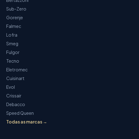
Bertazzoni
Sub-Zero
Gorenje
Falmec
Lofra
Smeg
Fulgor
Tecno
Eletromec
Cuisinart
Evol
Crissair
Debacco
Speed Queen
Todas as marcas →