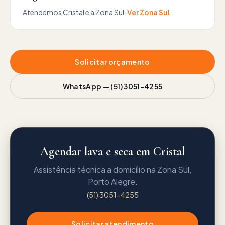
Atendemos
Cristal
e a
Zona Sul
.
Ver
Zona Sul
.
Solicitar orçamento
WhatsApp —
(51) 3051-4255
Agendar lava e seca em Cristal
Assistência técnica a domicílio na Zona Sul,
Porto Alegre.
(51) 3051-4255
Solicitar atendimento