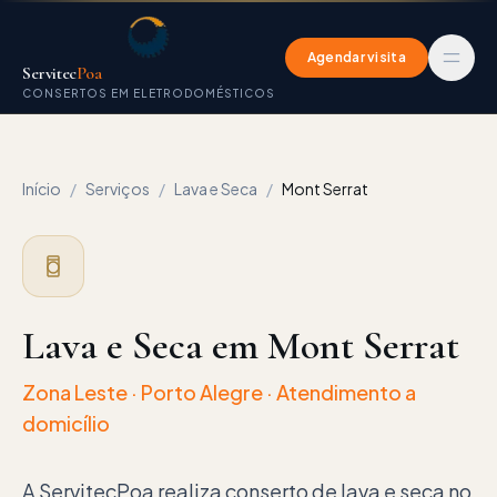
Agendar visita
Servitec
Poa
CONSERTOS EM ELETRODOMÉSTICOS
Início
/
Serviços
/
Lava e Seca
/
Mont Serrat
Lava e Seca em Mont Serrat
Zona Leste
· Porto Alegre · Atendimento a
domicílio
A ServitecPoa realiza conserto de lava e seca no