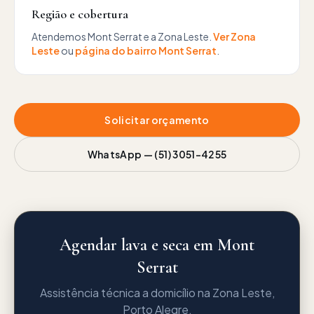
Região e cobertura
Atendemos
Mont Serrat
e a
Zona Leste
.
Ver
Zona
Leste
ou
página do bairro
Mont Serrat
.
Solicitar orçamento
WhatsApp —
(51) 3051-4255
Agendar lava e seca em Mont
Serrat
Assistência técnica a domicílio na Zona Leste,
Porto Alegre.