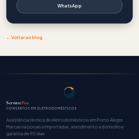
WhatsApp
← Voltar ao blog
Servitec
Poa
CONSERTOS EM ELETRODOMÉSTICOS
Assistência técnica de eletrodomésticos
em Porto Alegre.
Marcas nacionais e importadas, atendimento a domicílio e
garantia de
90 dias
.