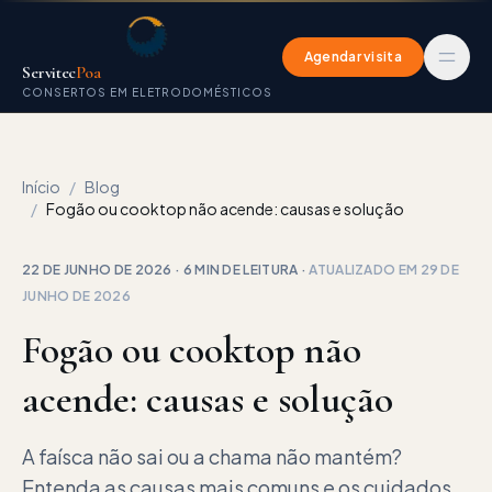
Agendar visita
Servitec
Poa
CONSERTOS EM ELETRODOMÉSTICOS
Início
/
Blog
/
Fogão ou cooktop não acende: causas e solução
22 DE JUNHO DE 2026
·
6 MIN
DE LEITURA
·
ATUALIZADO EM
29 DE
JUNHO DE 2026
Fogão ou cooktop não
acende: causas e solução
A faísca não sai ou a chama não mantém?
Entenda as causas mais comuns e os cuidados