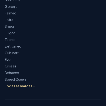
Gorenje
Falmec
Lofra
Smeg
Fulgor
Tecno
Eletromec
Cuisinart
Evol
Crissair
Debacco
Speed Queen
Todas as marcas →