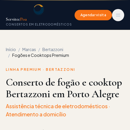
Agendar visita
Servitec
Poa
CONSERTOS EM ELETRODOMÉSTICOS
Início
/
Marcas
/
Bertazzoni
/
Fogões e Cooktops Premium
LINHA PREMIUM ·
BERTAZZONI
Conserto de fogão e cooktop
Bertazzoni em Porto Alegre
Assistência técnica de eletrodomésticos
·
Atendimento a domicílio