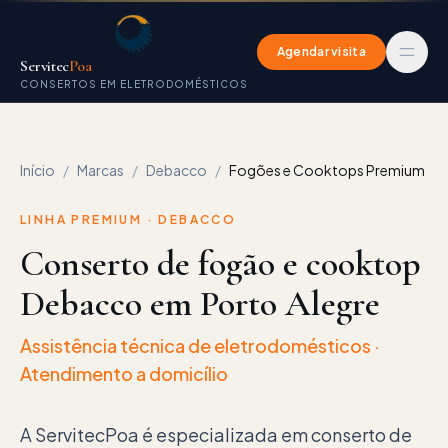
Agendar visita
Servitec
Poa
CONSERTOS EM ELETRODOMÉSTICOS
Início
/
Marcas
/
Debacco
/
Fogões e Cooktops Premium
LINHA PREMIUM ·
DEBACCO
Conserto de fogão e cooktop
Debacco em Porto Alegre
Assistência técnica de eletrodomésticos
·
Atendimento a domicílio
A ServitecPoa é especializada em conserto de