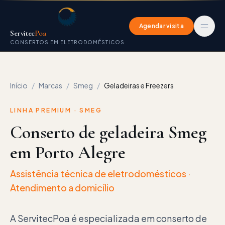
Agendar visita
Servitec
Poa
CONSERTOS EM ELETRODOMÉSTICOS
Início
/
Marcas
/
Smeg
/
Geladeiras e Freezers
LINHA PREMIUM ·
SMEG
Conserto de geladeira Smeg
em Porto Alegre
Assistência técnica de eletrodomésticos
·
Atendimento a domicílio
A ServitecPoa é especializada em conserto de