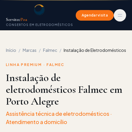
Agendar visita
Servitec
Poa
CONSERTOS EM ELETRODOMÉSTICOS
Início
/
Marcas
/
Falmec
/
Instalação de Eletrodomésticos
LINHA PREMIUM ·
FALMEC
Instalação de
eletrodomésticos Falmec em
Porto Alegre
Assistência técnica de eletrodomésticos
·
Atendimento a domicílio