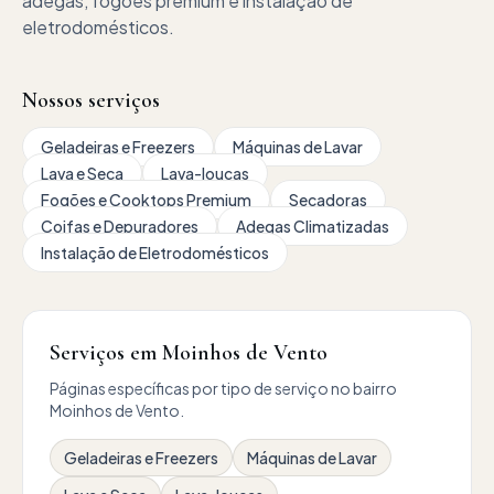
adegas, fogões premium e instalação de
eletrodomésticos.
Nossos serviços
Geladeiras e Freezers
Máquinas de Lavar
Lava e Seca
Lava-louças
Fogões e Cooktops Premium
Secadoras
Coifas e Depuradores
Adegas Climatizadas
Instalação de Eletrodomésticos
Serviços em
Moinhos de Vento
Páginas específicas por tipo de serviço no bairro
Moinhos de Vento
.
Geladeiras e Freezers
Máquinas de Lavar