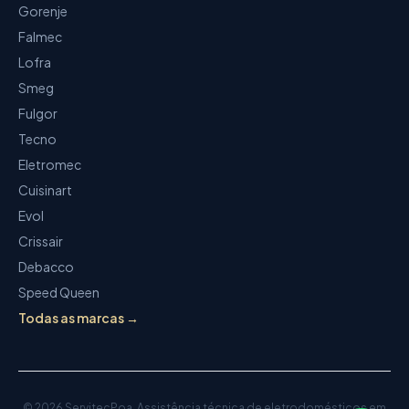
Gorenje
Falmec
Lofra
Smeg
Fulgor
Tecno
Eletromec
Cuisinart
Evol
Crissair
Debacco
Speed Queen
Todas as marcas →
©
2026
ServitecPoa
.
Assistência técnica de eletrodomésticos
em