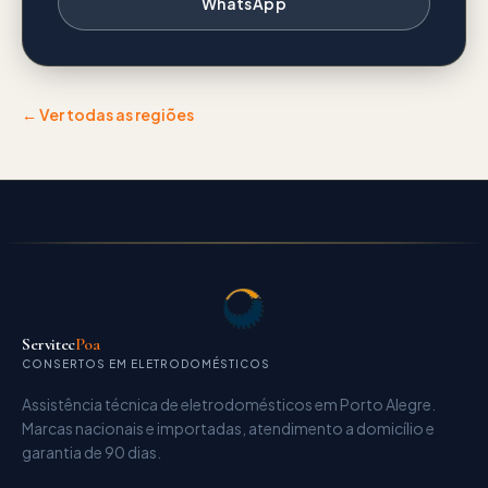
WhatsApp
← Ver todas as regiões
Servitec
Poa
CONSERTOS EM ELETRODOMÉSTICOS
Assistência técnica de eletrodomésticos
em Porto Alegre.
Marcas nacionais e importadas, atendimento a domicílio e
garantia de
90 dias
.