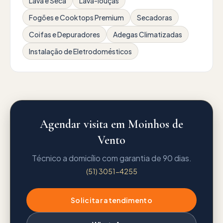
Lava e Seca
Lava-louças
Fogões e Cooktops Premium
Secadoras
Coifas e Depuradores
Adegas Climatizadas
Instalação de Eletrodomésticos
Agendar visita em Moinhos de
Vento
Técnico a domicílio com garantia de 90 dias.
(51) 3051-4255
Solicitar atendimento