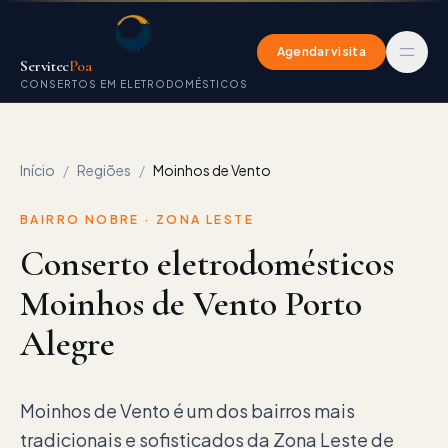
Agendar visita
Servitec
Poa
CONSERTOS EM ELETRODOMÉSTICOS
Início
/
Regiões
/
Moinhos de Vento
BAIRRO NOBRE · ZONA LESTE
Conserto eletrodomésticos
Moinhos de Vento Porto
Alegre
Moinhos de Vento é um dos bairros mais
tradicionais e sofisticados da Zona Leste de