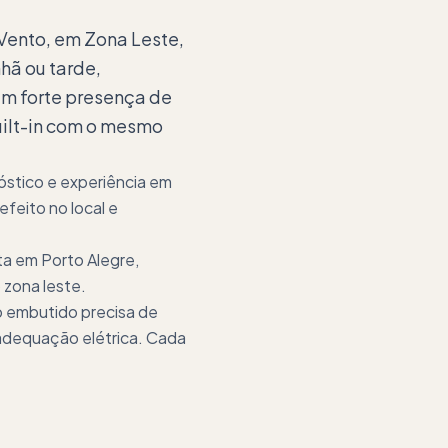
 Vento, em Zona Leste,
hã ou tarde,
em forte presença de
ilt-in com o mesmo
óstico e experiência em
feito no local e
ta em Porto Alegre,
 zona leste.
o embutido precisa de
 adequação elétrica. Cada