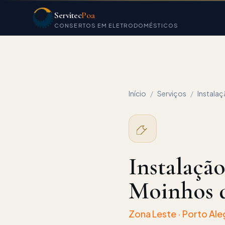
Servitec
Poa
CONSERTOS EM ELETRODOMÉSTICOS
Início
/
Serviços
/
Instala
Instalaçã
Moinhos 
Zona Leste
· Porto Ale