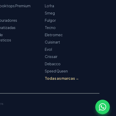
ooktops Premium
Lofra
Smeg
epuradores
Fulgor
matizadas
Tecno
de
Eletromec
sticos
Cuisinart
Evol
Crissair
Debacco
Speed Queen
Todas as marcas →
re.