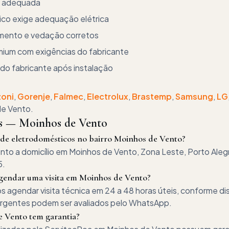
o adequada
ico exige adequação elétrica
mento e vedação corretos
emium com exigências do fabricante
 do fabricante após instalação
zoni
,
Gorenje
,
Falmec
,
Electrolux
,
Brastemp
,
Samsung
,
LG
de Vento
.
es —
Moinhos de Vento
 de eletrodomésticos no bairro Moinhos de Vento?
to a domicílio em Moinhos de Vento, Zona Leste, Porto Aleg
5.
gendar uma visita em Moinhos de Vento?
gendar visita técnica em 24 a 48 horas úteis, conforme dis
urgentes podem ser avaliados pelo WhatsApp.
 Vento tem garantia?