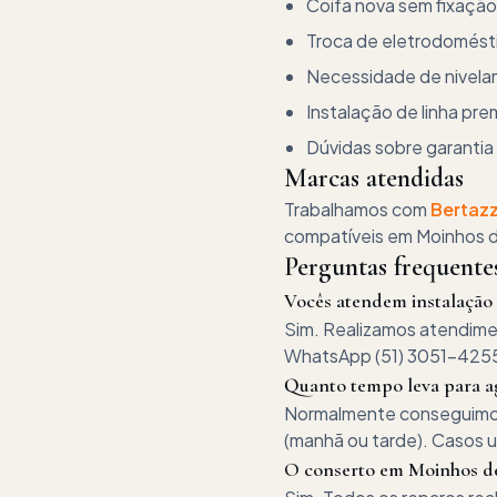
Coifa nova sem fixaçã
Troca de eletrodomést
Necessidade de nivela
Instalação de linha pr
Dúvidas sobre garantia
Marcas atendidas
Trabalhamos com
Bertaz
compatíveis em
Moinhos 
Perguntas frequent
Vocês atendem instalação
Sim. Realizamos atendimen
WhatsApp (51) 3051-425
Quanto tempo leva para a
Normalmente conseguimos a
(manhã ou tarde). Casos 
O conserto em Moinhos de