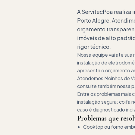
A ServitecPoa realiza 
Porto Alegre. Atendim
orçamento transparent
imóveis de alto padrã
rigor técnico.
Nossa equipe vai até sua
instalação de eletrodomés
apresenta o orçamento ant
Atendemos Moinhos de Ven
consulte também nossa pág
Entre os problemas mais 
instalação segura; coifa
caso é diagnosticado indi
Problemas que reso
Cooktop ou forno embut