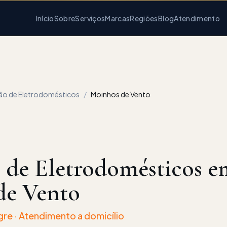
Início
Sobre
Serviços
Marcas
Regiões
Blog
Atendimento
ção de Eletrodomésticos
/
Moinhos de Vento
o de Eletrodomésticos e
de Vento
gre · Atendimento a domicílio