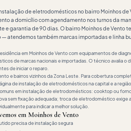
instalação de eletrodomésticos no bairro Moinhos de
ento a domicílio com agendamento nos turnos da man
e e garantia de 90 dias. O bairro Moinhos de Vento t
o — atendemos também marcas importadas e linha bu
 residência em Moinhos de Vento com equipamentos de diagn
ticos de marcas nacionais e importadas. O técnico avalia o de
es de iniciar o reparo.
to e bairros vizinhos da Zona Leste. Para cobertura comple
ina de instalação de eletrodomésticos na capital e a região
comuns em instalação de eletrodomésticos: cooktop ou forn
 nova sem fixação adequada; troca de eletrodoméstico exige
vidualmente para indicar a melhor solução.
lvemos em
Moinhos de Vento
ido precisa de instalação segura