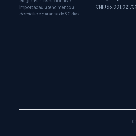
Alegre. Marcas nacionais e
CNPJ
56.001.021/0
importadas, atendimento a
domicílio e garantia de
90 dias
.
©