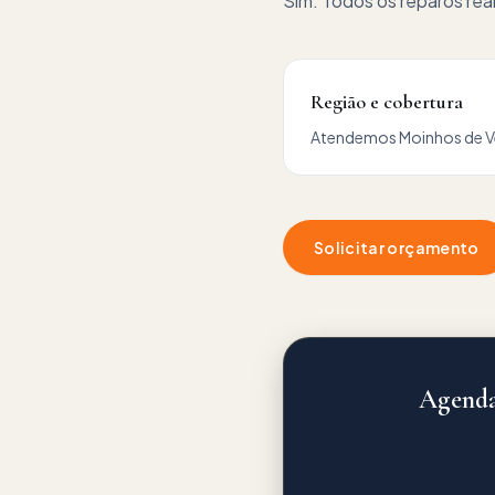
Sim. Todos os reparos re
Região e cobertura
Atendemos
Moinhos de 
Solicitar orçamento
Agenda