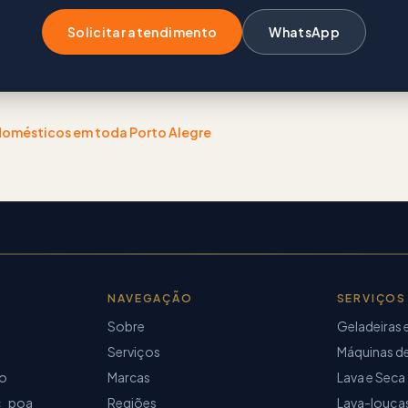
Solicitar atendimento
WhatsApp
odomésticos
em toda Porto Alegre
NAVEGAÇÃO
SERVIÇOS
Sobre
Geladeiras 
Serviços
Máquinas de
io
Marcas
Lava e Seca
c_poa
Regiões
Lava-louça