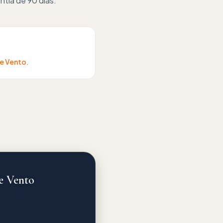
tia de 90 dias.
e Vento
.
e Vento