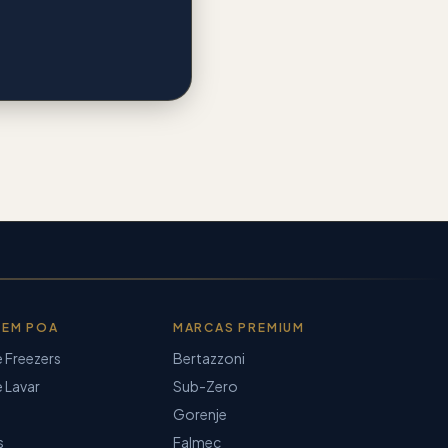
 EM POA
MARCAS PREMIUM
e Freezers
Bertazzoni
 Lavar
Sub-Zero
Gorenje
s
Falmec