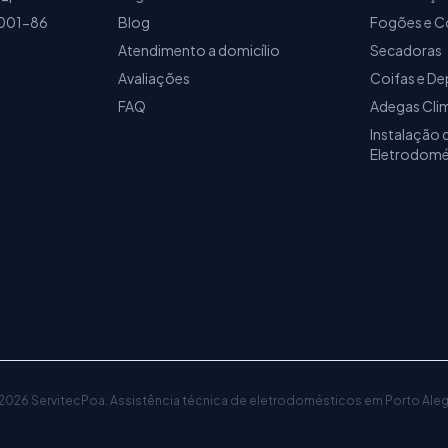
001-86
Blog
Fogões e C
Atendimento a domicílio
Secadoras
Avaliações
Coifas e D
FAQ
Adegas Cli
Instalação 
Eletrodomé
2026
ServitecPoa
.
Assistência técnica de eletrodomésticos
em Porto Aleg