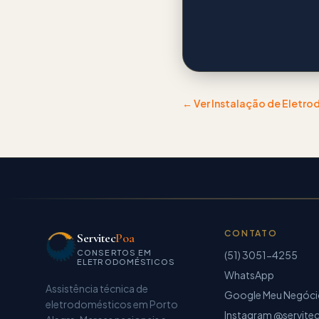
← Ver
Instalação de Eletr
CONTATO
Servitec
Poa
CONSERTOS EM
(51) 3051-4255
ELETRODOMÉSTICOS
WhatsApp
Assistência técnica de
Google Meu Negóc
eletrodomésticos
em Porto
Instagram @servite