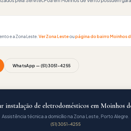
alizados pela ServitecPoa em Moinhos de Vento possuem garan
Vento
e a
Zona Leste
.
Ver
Zona Leste
ou
página do bairro
Moinhos d
WhatsApp —
(51) 3051-4255
r instalação de eletrodomésticos em Moinhos d
Assistência técnica a domicílio na Zona Leste, Porto Alegre.
(51) 3051-4255