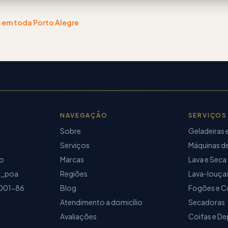
s
em toda Porto Alegre
NAVEGAÇÃO
SERVIÇOS
Sobre
Geladeiras 
Serviços
Máquinas de
io
Marcas
Lava e Seca
c_poa
Regiões
Lava-louça
001-86
Blog
Fogões e C
Atendimento a domicílio
Secadoras
Avaliações
Coifas e D