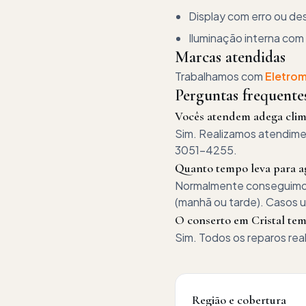
Display com erro ou d
Iluminação interna com
Marcas atendidas
Trabalhamos com
Eletro
Perguntas frequent
Vocês atendem adega clima
Sim. Realizamos atendimen
3051-4255.
Quanto tempo leva para ag
Normalmente conseguimos a
(manhã ou tarde). Casos 
O conserto em Cristal tem
Sim. Todos os reparos rea
Região e cobertura