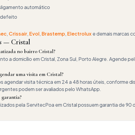
esligamento automático
 defeito
mec
,
Crissair
,
Evol
,
Brastemp
,
Electrolux
e demais marcas c
es —
Cristal
tizada no bairro Cristal?
to a domicílio em Cristal, Zona Sul, Porto Alegre. Agende pe
endar uma visita em Cristal?
gendar visita técnica em 24 a 48 horas úteis, conforme dis
urgentes podem ser avaliados pelo WhatsApp.
 garantia?
lizados pela ServitecPoa em Cristal possuem garantia de 90 d