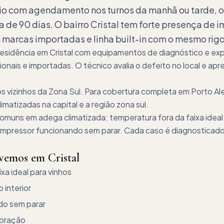
lio com agendamento nos turnos da manhã ou tarde,
a de 90 dias. O bairro Cristal tem forte presença de 
rcas importadas e linha built-in com o mesmo rigor
 residência em Cristal com equipamentos de diagnóstico e ex
ionais e importadas. O técnico avalia o defeito no local e a
os vizinhos da Zona Sul. Para cobertura completa em Porto A
matizadas na capital e a região zona sul.
omuns em adega climatizada: temperatura fora da faixa ideal
ompressor funcionando sem parar. Cada caso é diagnosticado
lvemos em
Cristal
xa ideal para vinhos
interior
do sem parar
ibração