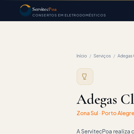
Servitec
Poa
CONSERTOS EM ELETRODOMÉSTICOS
Início
/
Serviços
/
Adegas 
Adegas Cl
Zona Sul
· Porto Alegre
A ServitecPoa realiza 