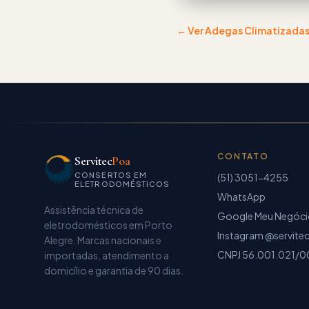
← Ver
Adegas Climatizada
CONTATO
Servitec
Poa
CONSERTOS EM
(51) 3051-4255
ELETRODOMÉSTICOS
WhatsApp
Assistência técnica de
Google Meu Negóc
eletrodomésticos
em Porto
Instagram @servite
Alegre. Marcas nacionais e
CNPJ
56.001.021/0
importadas, atendimento a
domicílio e garantia de
90 dias
.