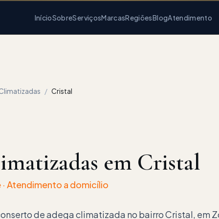
Início
Sobre
Serviços
Marcas
Regiões
Blog
Atendimento
Climatizadas
/
Cristal
imatizadas em Cristal
 · Atendimento a domicílio
conserto de adega climatizada no bairro Cristal, em Z