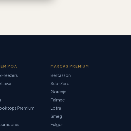
 EM POA
MARCAS PREMIUM
e Freezers
Bertazzoni
 Lavar
Sub-Zero
Gorenje
s
Falmec
ooktops Premium
Lofra
Smeg
epuradores
Fulgor