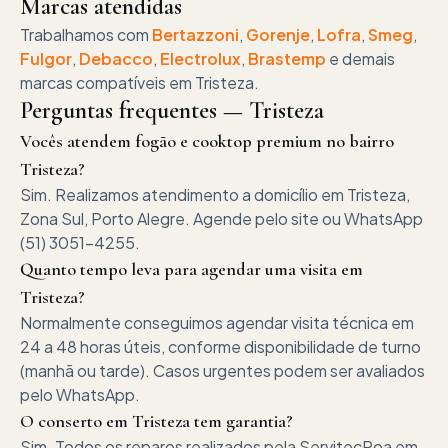
Marcas atendidas
Trabalhamos com
Bertazzoni
,
Gorenje
,
Lofra
,
Smeg
,
Fulgor
,
Debacco
,
Electrolux
,
Brastemp
e demais
marcas compatíveis em
Tristeza
.
Perguntas frequentes —
Tristeza
Vocês atendem fogão e cooktop premium no bairro
Tristeza?
Sim. Realizamos atendimento a domicílio em Tristeza,
Zona Sul, Porto Alegre. Agende pelo site ou WhatsApp
(51) 3051-4255.
Quanto tempo leva para agendar uma visita em
Tristeza?
Normalmente conseguimos agendar visita técnica em
24 a 48 horas úteis, conforme disponibilidade de turno
(manhã ou tarde). Casos urgentes podem ser avaliados
pelo WhatsApp.
O conserto em Tristeza tem garantia?
Sim. Todos os reparos realizados pela ServitecPoa em