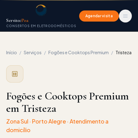
Agendar visita
Servitec
Poa
CONSERTOS EM ELETRODOMÉSTICOS
Início
/
Serviços
/
Fogões e Cooktops Premium
/
Tristeza
Fogões e Cooktops Premium
em Tristeza
Zona Sul
· Porto Alegre · Atendimento a
domicílio