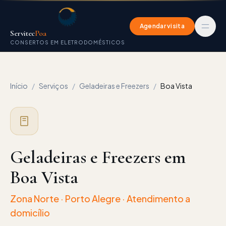
Agendar visita
Servitec
Poa
CONSERTOS EM ELETRODOMÉSTICOS
Início
/
Serviços
/
Geladeiras e Freezers
/
Boa Vista
Geladeiras e Freezers em
Boa Vista
Zona Norte
· Porto Alegre · Atendimento a
domicílio