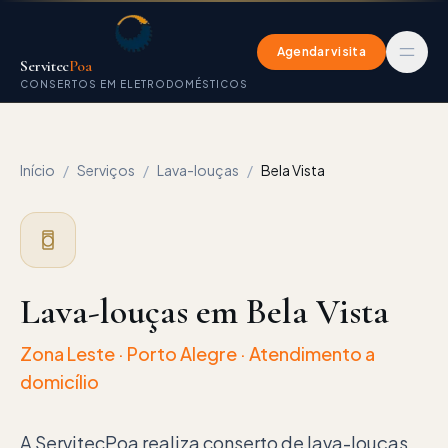
Agendar visita
Servitec
Poa
CONSERTOS EM ELETRODOMÉSTICOS
Início
/
Serviços
/
Lava-louças
/
Bela Vista
Lava-louças em Bela Vista
Zona Leste
· Porto Alegre · Atendimento a
domicílio
A ServitecPoa realiza conserto de lava-louças