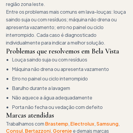
região zona leste.
Entre os problemas mais comuns em lava-louças: louça
saindo suja ou com resíduos; máquina não drena ou
apresenta vazamento; erro no painel ou ciclo
interrompido. Cada caso é diagnosticado
individualmente para indicar a melhor solução.
Problemas que resolvemos em
Bela Vista
Louça saindo suja ou com resíduos
Máquina não drena ou apresenta vazamento
Erro no painel ou ciclo interrompido
Barulho durante a lavagem
Não aquece a água adequadamente
Porta não fecha ou vedação com defeito
Marcas atendidas
Trabalhamos com
Brastemp
,
Electrolux
,
Samsung
,
Consul
,
Bertazzoni
,
Gorenje
e demais marcas