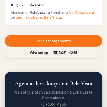
Região e cobertura
Atendemos
Bela Vista
e a
Zona Leste
.
Ver
Zona Leste
ou
página do bairro
Bela Vista
.
Solicitar orçamento
WhatsApp —
(51) 3051-4255
Agendar lava-louças em Bela Vista
Assistência técnica a domicílio na Zona Leste,
Porto Alegre.
(51) 3051-4255