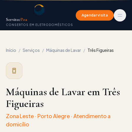
Agendar visita
Servitec
Poa
CONSERTOS EM ELETRODOMÉSTICOS
Início
/
Serviços
/
Máquinas de Lavar
/
Três Figueiras
Máquinas de Lavar em Três
Figueiras
Zona Leste
· Porto Alegre · Atendimento a
domicílio