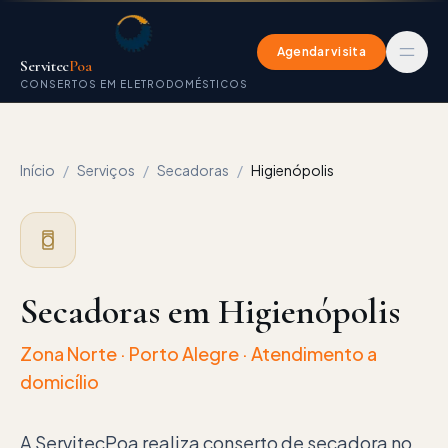
Agendar visita
Servitec
Poa
CONSERTOS EM ELETRODOMÉSTICOS
Início
/
Serviços
/
Secadoras
/
Higienópolis
Secadoras em Higienópolis
Zona Norte
· Porto Alegre · Atendimento a
domicílio
A ServitecPoa realiza conserto de secadora no