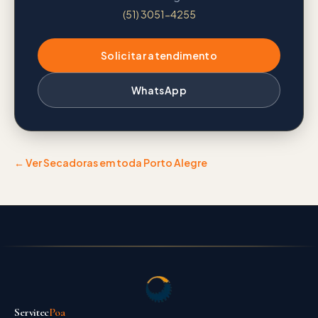
(51) 3051-4255
Solicitar atendimento
WhatsApp
← Ver
Secadoras
em toda Porto Alegre
Servitec
Poa