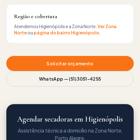
Região e cobertura
Atendemos
Higienópolis
e a
Zona Norte
.
Ver
Zona
Norte
ou
página do bairro
Higienópolis
.
Solicitar orçamento
WhatsApp —
(51) 3051-4255
Agendar secadoras em Higienópolis
Assistência técnica a domicílio na Zona Norte,
Porto Alegre.