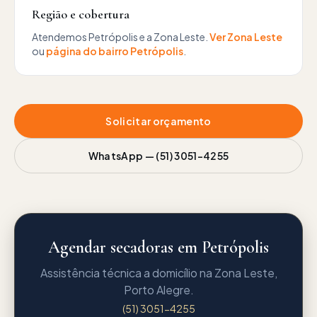
Região e cobertura
Atendemos
Petrópolis
e a
Zona Leste
.
Ver
Zona Leste
ou
página do bairro
Petrópolis
.
Solicitar orçamento
WhatsApp —
(51) 3051-4255
Agendar secadoras em Petrópolis
Assistência técnica a domicílio na Zona Leste,
Porto Alegre.
(51) 3051-4255