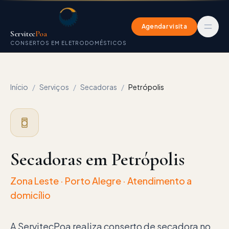
Agendar visita
Servitec
Poa
CONSERTOS EM ELETRODOMÉSTICOS
Início
/
Serviços
/
Secadoras
/
Petrópolis
Secadoras em Petrópolis
Zona Leste
· Porto Alegre · Atendimento a
domicílio
A ServitecPoa realiza conserto de secadora no