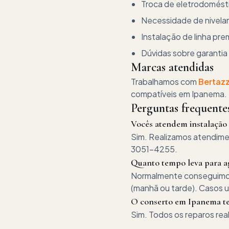
Troca de eletrodomést
Necessidade de nivela
Instalação de linha pr
Dúvidas sobre garantia
Marcas atendidas
Trabalhamos com
Bertaz
compatíveis em
Ipanema
.
Perguntas frequent
Vocês atendem instalação
Sim. Realizamos atendimen
3051-4255.
Quanto tempo leva para a
Normalmente conseguimos a
(manhã ou tarde). Casos 
O conserto em Ipanema te
Sim. Todos os reparos re