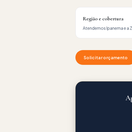
Região e cobertura
Atendemos
Ipanema
e a
Z
Solicitar orçamento
Ag