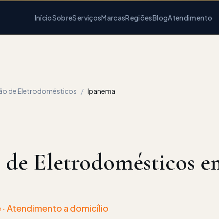
Início
Sobre
Serviços
Marcas
Regiões
Blog
Atendimento
ção de Eletrodomésticos
/
Ipanema
o de Eletrodomésticos e
 · Atendimento a domicílio