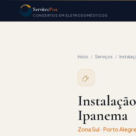
Servitec
Poa
CONSERTOS EM ELETRODOMÉSTICOS
Início
/
Serviços
/
Instala
Instalaçã
Ipanema
Zona Sul
· Porto Alegre