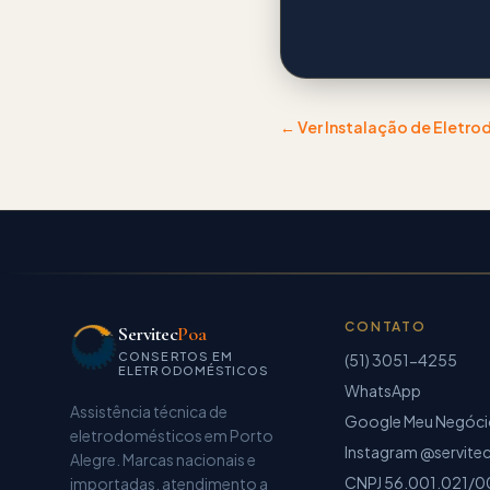
← Ver
Instalação de Eletr
CONTATO
Servitec
Poa
CONSERTOS EM
(51) 3051-4255
ELETRODOMÉSTICOS
WhatsApp
Assistência técnica de
Google Meu Negóc
eletrodomésticos
em Porto
Instagram @servite
Alegre. Marcas nacionais e
CNPJ
56.001.021/0
importadas, atendimento a