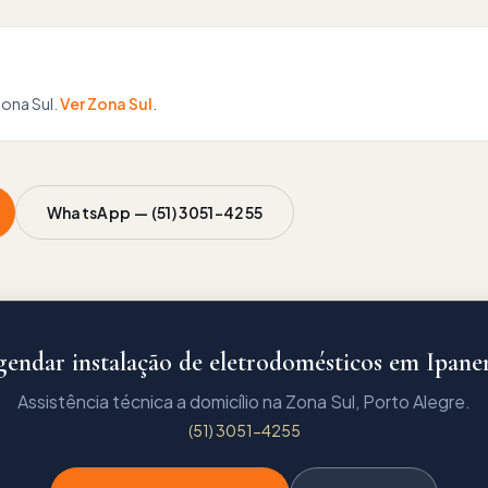
ona Sul
.
Ver
Zona Sul
.
WhatsApp —
(51) 3051-4255
endar instalação de eletrodomésticos em Ipan
Assistência técnica a domicílio na Zona Sul, Porto Alegre.
(51) 3051-4255