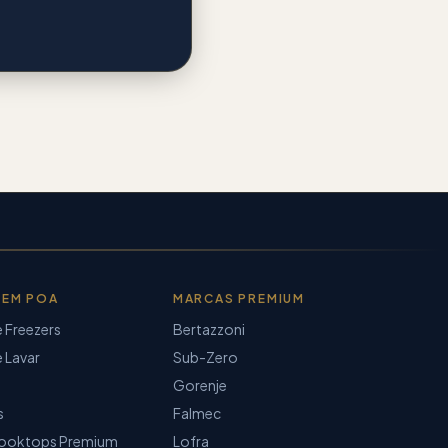
 EM POA
MARCAS PREMIUM
e Freezers
Bertazzoni
 Lavar
Sub-Zero
Gorenje
s
Falmec
ooktops Premium
Lofra