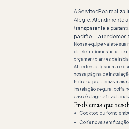
A ServitecPoa realiza 
Alegre. Atendimento a
transparente e garanti
padrão — atendemos ta
Nossa equipe vai até sua
de eletrodomésticos de ma
orçamento antes de inicia
Atendemos Ipanema e bair
nossa página de instalação
Entre os problemas mais 
instalação segura; coifa
caso é diagnosticado indi
Problemas que reso
Cooktop ou forno embut
Coifa nova sem fixaçã