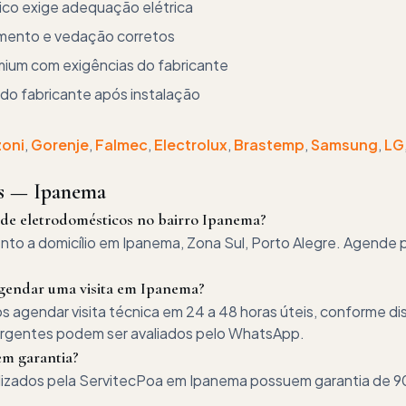
ico exige adequação elétrica
mento e vedação corretos
emium com exigências do fabricante
 do fabricante após instalação
zoni
,
Gorenje
,
Falmec
,
Electrolux
,
Brastemp
,
Samsung
,
LG
es —
Ipanema
 de eletrodomésticos no bairro Ipanema?
to a domicílio em Ipanema, Zona Sul, Porto Alegre. Agende p
gendar uma visita em Ipanema?
gendar visita técnica em 24 a 48 horas úteis, conforme dis
urgentes podem ser avaliados pelo WhatsApp.
m garantia?
alizados pela ServitecPoa em Ipanema possuem garantia de 90