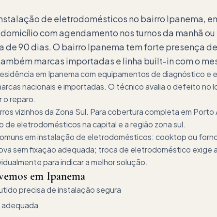
instalação de eletrodomésticos no bairro Ipanema, em
 domicílio com agendamento nos turnos da manhã ou
a de 90 dias. O bairro Ipanema tem forte presença de
mbém marcas importadas e linha built-in com o mes
 residência em Ipanema com equipamentos de diagnóstico e e
rcas nacionais e importadas. O técnico avalia o defeito no l
r o reparo.
ros vizinhos da Zona Sul. Para cobertura completa em Porto
 de eletrodomésticos na capital e a região zona sul.
comuns em instalação de eletrodomésticos: cooktop ou forn
 nova sem fixação adequada; troca de eletrodoméstico exige
vidualmente para indicar a melhor solução.
lvemos em
Ipanema
ido precisa de instalação segura
o adequada