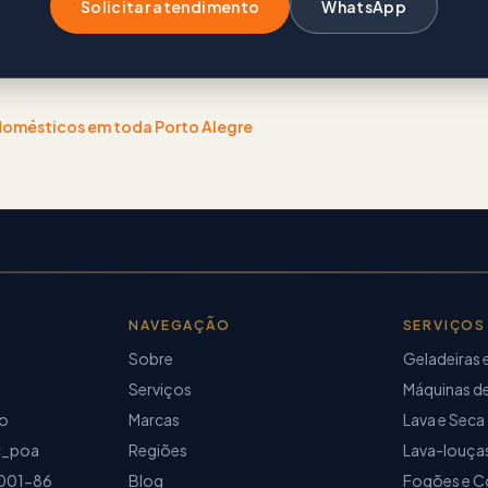
Solicitar atendimento
WhatsApp
odomésticos
em toda Porto Alegre
NAVEGAÇÃO
SERVIÇOS
Sobre
Geladeiras 
Serviços
Máquinas de
io
Marcas
Lava e Seca
c_poa
Regiões
Lava-louça
001-86
Blog
Fogões e C